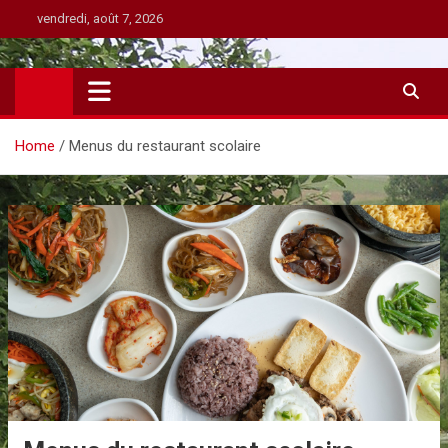
Skip
vendredi, août 7, 2026
to
content
Home
Menus du restaurant scolaire