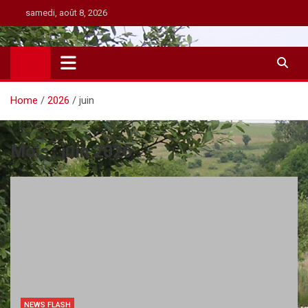
Skip
samedi, août 8, 2026
to
content
Home
2026
juin
Mois :
juin 2026
NEWS FLASH